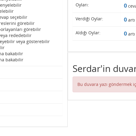
Oyları:
0
enyelebilir
cev
lebilir
evap seçebilir
Verdiği Oylar:
0
artı
eslerini görebilir
orlayanları görebilir
Aldığı Oylar:
0
artı
veya rededebilir
eyebilir veya gösterebilir
lir
na bakabilir
na bakabilir
Serdar'in duvar
Bu duvara yazı göndermek iç