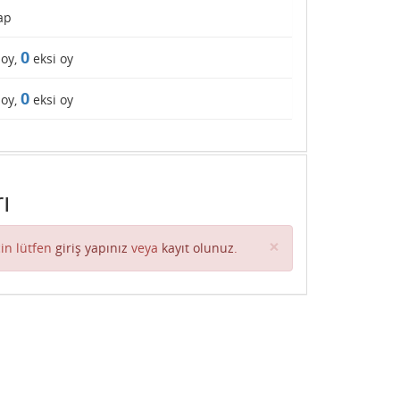
ap
0
 oy,
eksi oy
0
 oy,
eksi oy
ı
Close
×
in lütfen
giriş yapınız
veya
kayıt olunuz
.