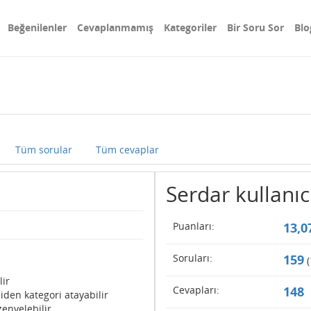
Beğenilenler
Cevaplanmamış
Kategoriler
Bir Soru Sor
Blo
Tüm sorular
Tüm cevaplar
Serdar kullanıcı
Puanları:
13,0
Soruları:
159
(
lir
Cevapları:
148
iden kategori atayabilir
enyelebilir