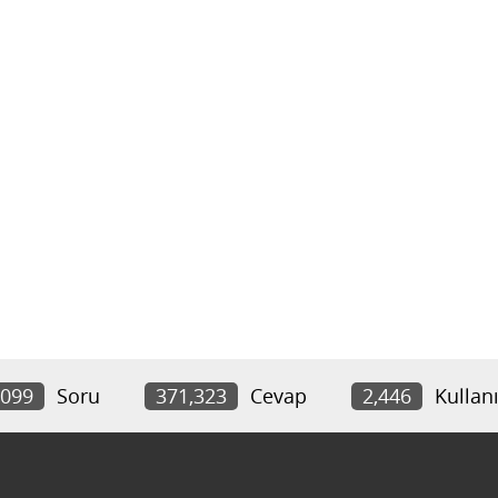
,099
Soru
371,323
Cevap
2,446
Kullanı