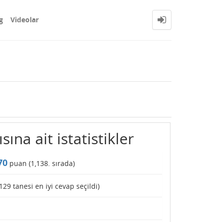
g
Videolar
sına ait istatistikler
70
puan (
1,138
. sırada)
129
tanesi en iyi cevap seçildi)