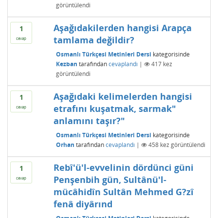
görüntülendi
Aşağıdakilerden hangisi Arapça
1
tamlama değildir?
cevap
Osmanlı Türkçesi Metinleri Dersi
kategorisinde
Kezban
tarafından
cevaplandı
|
417
kez
görüntülendi
Aşağıdaki kelimelerden hangisi
1
etrafını kuşatmak, sarmak"
cevap
anlamını taşır?"
Osmanlı Türkçesi Metinleri Dersi
kategorisinde
Orhan
tarafından
cevaplandı
|
458
kez görüntülendi
Rebî'ü'l-evvelinin dördünci güni
1
Penşenbih gün, Sultânü'l-
cevap
mücâhidîn Sultân Mehmed G?zî
fenâ diyârınd