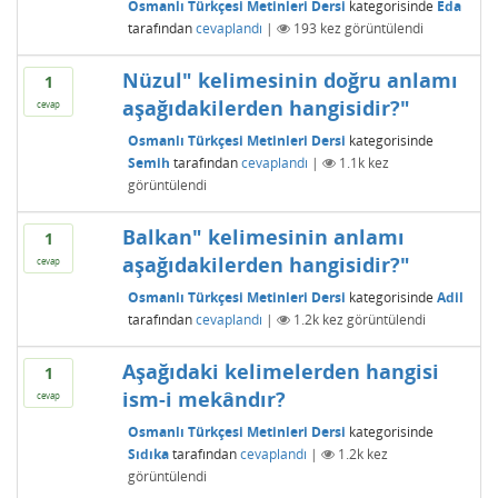
Osmanlı Türkçesi Metinleri Dersi
kategorisinde
Eda
tarafından
cevaplandı
|
193
kez görüntülendi
Nüzul" kelimesinin doğru anlamı
1
aşağıdakilerden hangisidir?"
cevap
Osmanlı Türkçesi Metinleri Dersi
kategorisinde
Semih
tarafından
cevaplandı
|
1.1k
kez
görüntülendi
Balkan" kelimesinin anlamı
1
aşağıdakilerden hangisidir?"
cevap
Osmanlı Türkçesi Metinleri Dersi
kategorisinde
Adil
tarafından
cevaplandı
|
1.2k
kez görüntülendi
Aşağıdaki kelimelerden hangisi
1
ism-i mekândır?
cevap
Osmanlı Türkçesi Metinleri Dersi
kategorisinde
Sıdıka
tarafından
cevaplandı
|
1.2k
kez
görüntülendi