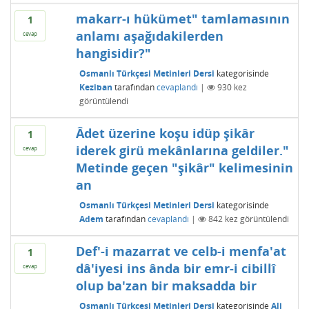
makarr-ı hükümet" tamlamasının
1
anlamı aşağıdakilerden
cevap
hangisidir?"
Osmanlı Türkçesi Metinleri Dersi
kategorisinde
Keziban
tarafından
cevaplandı
|
930
kez
görüntülendi
Âdet üzerine koşu idüp şikâr
1
iderek girü mekânlarına geldiler."
cevap
Metinde geçen "şikâr" kelimesinin
an
Osmanlı Türkçesi Metinleri Dersi
kategorisinde
Adem
tarafından
cevaplandı
|
842
kez görüntülendi
Def'-i mazarrat ve celb-i menfa'at
1
dâ'iyesi ins ânda bir emr-i cibillî
cevap
olup ba'zan bir maksadda bir
Osmanlı Türkçesi Metinleri Dersi
kategorisinde
Ali