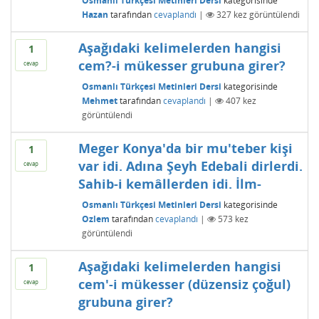
Osmanlı Türkçesi Metinleri Dersi
kategorisinde
Hazan
tarafından
cevaplandı
|
327
kez görüntülendi
Aşağıdaki kelimelerden hangisi
1
cem?-i mükesser grubuna girer?
cevap
Osmanlı Türkçesi Metinleri Dersi
kategorisinde
Mehmet
tarafından
cevaplandı
|
407
kez
görüntülendi
Meger Konya'da bir mu'teber kişi
1
var idi. Adına Şeyh Edebali dirlerdi.
cevap
Sahib-i kemâllerden idi. İlm-
Osmanlı Türkçesi Metinleri Dersi
kategorisinde
Ozlem
tarafından
cevaplandı
|
573
kez
görüntülendi
Aşağıdaki kelimelerden hangisi
1
cem'-i mükesser (düzensiz çoğul)
cevap
grubuna girer?