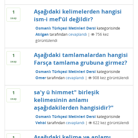
Aşağıdaki kelimelerden hangisi
1
ism-i mef'ûl değildir?
cevap
Osmanlı Türkçesi Metinleri Dersi
kategorisinde
Atılgan
tarafından
cevaplandı
|
756
kez
görüntülendi
Aşağıdaki tamlamalardan hangisi
1
Farsça tamlama grubuna girmez?
cevap
Osmanlı Türkçesi Metinleri Dersi
kategorisinde
Omer
tarafından
cevaplandı
|
908
kez görüntülendi
sa'y ü himmet" birleşik
1
kelimesinin anlamı
cevap
aşağıdakilerden hangisidir?"
Osmanlı Türkçesi Metinleri Dersi
kategorisinde
Vehbi
tarafından
cevaplandı
|
622
kez görüntülendi
Aşağıdaki kelime ve anlamı
1