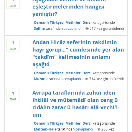
eşleştirmelerinden hangisi
cevap
yanlıştır?
Osmanlı Türkçesi Metinleri Dersi
kategorisinde
Saliha
tarafından
cevaplandı
|
517
kez görüntülendi
Andan Hicâz seferinin takdîmin
1
hayr görüp..." cümlesinde yer alan
cevap
"takdîm" kelimesinin anlamı
aşağıd
Osmanlı Türkçesi Metinleri Dersi
kategorisinde
Murat
tarafından
cevaplandı
|
714
kez görüntülendi
Avrupa taraflarında zuhûr iden
1
ihtilâl ve mütemâdî olan ceng ü
cevap
cidâlin zarar ü hasârı alâ-vechi'l-
um
Osmanlı Türkçesi Metinleri Dersi
kategorisinde
Meltem-Hale
tarafından
cevaplandı
|
280
kez