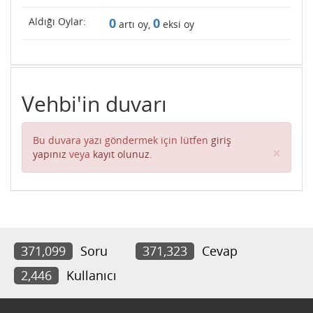
Aldığı Oylar:
0
0
artı oy,
eksi oy
Vehbi'in duvarı
Bu duvara yazı göndermek için lütfen
giriş
Clos
×
yapınız
veya
kayıt olunuz
.
371,099
Soru
371,323
Cevap
2,446
Kullanıcı