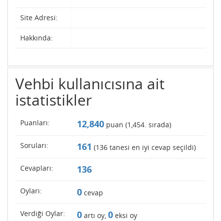
Site Adresi:
Hakkında:
Vehbi kullanıcısına ait
istatistikler
Puanları:
12,840
puan (
1,454
. sırada)
Soruları:
161
(
136
tanesi en iyi cevap seçildi)
Cevapları:
136
Oyları:
0
cevap
Verdiği Oylar:
0
0
artı oy,
eksi oy