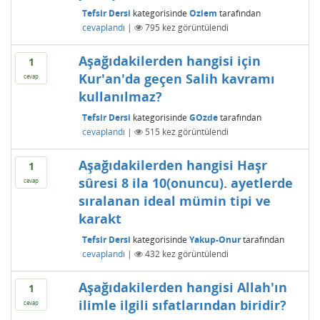
Tefsir Dersi
kategorisinde
Ozlem
tarafından
cevaplandı
|
795
kez görüntülendi
Aşağıdakilerden hangisi için
1
Kur'an'da geçen Salih kavramı
cevap
kullanılmaz?
Tefsir Dersi
kategorisinde
GOzde
tarafından
cevaplandı
|
515
kez görüntülendi
Aşağıdakilerden hangisi Haşr
1
sûresi 8 ila 10(onuncu). ayetlerde
cevap
sıralanan ideal mümin tipi ve
karakt
Tefsir Dersi
kategorisinde
Yakup-Onur
tarafından
cevaplandı
|
432
kez görüntülendi
Aşağıdakilerden hangisi Allah'ın
1
ilimle ilgili sıfatlarından biridir?
cevap