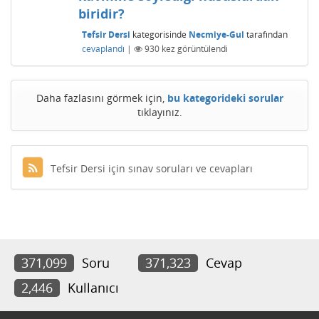
biridir?
Tefsir Dersi
kategorisinde
Necmiye-Gul
tarafından
cevaplandı
|
930
kez görüntülendi
Daha fazlasını görmek için,
bu kategorideki sorular
tıklayınız.
Tefsir Dersi için sınav soruları ve cevapları
371,099
Soru
371,323
Cevap
2,446
Kullanıcı