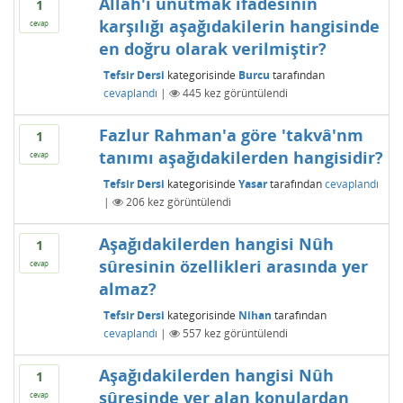
Allah'ı unutmak ifadesinin
1
karşılığı aşağıdakilerin hangisinde
cevap
en doğru olarak verilmiştir?
Tefsir Dersi
kategorisinde
Burcu
tarafından
cevaplandı
|
445
kez görüntülendi
Fazlur Rahman'a göre 'takvâ'nm
1
tanımı aşağıdakilerden hangisidir?
cevap
Tefsir Dersi
kategorisinde
Yasar
tarafından
cevaplandı
|
206
kez görüntülendi
Aşağıdakilerden hangisi Nûh
1
sûresinin özellikleri arasında yer
cevap
almaz?
Tefsir Dersi
kategorisinde
Nihan
tarafından
cevaplandı
|
557
kez görüntülendi
Aşağıdakilerden hangisi Nûh
1
sûresinde yer alan konulardan
cevap