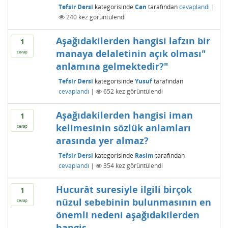
Tefsir Dersi
kategorisinde
Can
tarafından
cevaplandı
|
240
kez görüntülendi
Aşağıdakilerden hangisi lafzın bir
1
manaya delaletinin açık olması"
cevap
anlamına gelmektedir?"
Tefsir Dersi
kategorisinde
Yusuf
tarafından
cevaplandı
|
652
kez görüntülendi
Aşağıdakilerden hangisi iman
1
kelimesinin sözlük anlamları
cevap
arasında yer almaz?
Tefsir Dersi
kategorisinde
Rasim
tarafından
cevaplandı
|
354
kez görüntülendi
Hucurât suresiyle ilgili birçok
1
nüzul sebebinin bulunmasının en
cevap
önemli nedeni aşağıdakilerden
hangis