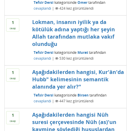
Tefsir Dersi
kategorisinde
Omer
tarafından
cevaplandı
|
424
kez görüntülendi
Lokman, insanın iyilik ya da
1
kötülük adına yaptığı her şeyin
cevap
Allah tarafından mutlaka vakıf
olunduğu
Tefsir Dersi
kategorisinde
Murat
tarafından
cevaplandı
|
530
kez görüntülendi
Aşağıdakilerden hangisi, Kur'ân'da
1
Hubb" kelimesinin semantik
cevap
alanında yer alır?"
Tefsir Dersi
kategorisinde
Birsen
tarafından
cevaplandı
|
447
kez görüntülendi
Aşağıdakilerden hangisi Nûh
1
suresi çerçevesinde Nûh (as)'un
cevap
kavmine söylediği hususlardan