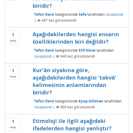
biridir?
Tefsir Dersi
kategorisinde
Sefa
tarafından
cevaplandı
|
487
kez görüntülendi
Aşağıdakilerden hangisi ensarın
1
özelliklerinden biri değildir?
cevap
Tefsir Dersi
kategorisinde
Elif-Nihal
tarafından
cevaplandı
|
948
kez görüntülendi
Kur'ân siyakına göre,
1
aşağıdakilerden hangisi 'takvâ'
cevap
kelimesinin anlamlarından
biridir?
Tefsir Dersi
kategorisinde
Eyup-GOkhan
tarafından
cevaplandı
|
989
kez görüntülendi
Etimoloji ile ilgili aşağıdaki
1
ifadelerden hangisi yanlıştır?
cevap