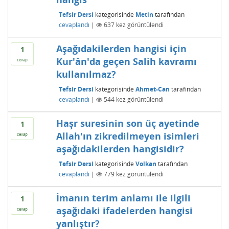
Tefsir Dersi
kategorisinde
Metin
tarafından
cevaplandı
|
637
kez görüntülendi
Aşağıdakilerden hangisi için
1
Kur'ân'da geçen Salih kavramı
cevap
kullanılmaz?
Tefsir Dersi
kategorisinde
Ahmet-Can
tarafından
cevaplandı
|
544
kez görüntülendi
Haşr suresinin son üç ayetinde
1
Allah'ın zikredilmeyen isimleri
cevap
aşağıdakilerden hangisidir?
Tefsir Dersi
kategorisinde
Volkan
tarafından
cevaplandı
|
779
kez görüntülendi
İmanın terim anlamı ile ilgili
1
aşağıdaki ifadelerden hangisi
cevap
yanlıştır?