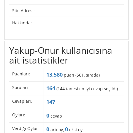
Site Adresi:
Hakkında:
Yakup-Onur kullanıcısına
ait istatistikler
Puanları:
13,580
puan (
561
. sırada)
Soruları:
164
(
144
tanesi en iyi cevap seçildi)
Cevapları:
147
Oyları:
0
cevap
Verdiği Oylar:
0
0
artı oy,
eksi oy