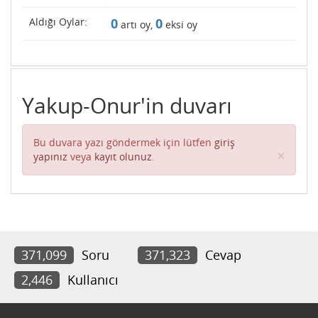
Aldığı Oylar:
0
0
artı oy,
eksi oy
Yakup-Onur'in duvarı
Bu duvara yazı göndermek için lütfen
giriş
Clos
×
yapınız
veya
kayıt olunuz
.
371,099
Soru
371,323
Cevap
2,446
Kullanıcı