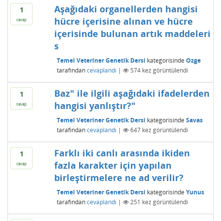
Aşağıdaki organellerden hangisi
1
hücre içerisine alınan ve hücre
cevap
içerisinde bulunan artık maddeleri
s
Temel Veteriner Genetik Dersi
kategorisinde
Ozge
tarafından
cevaplandı
|
574
kez görüntülendi
Baz" ile ilgili aşağıdaki ifadelerden
1
hangisi yanlıştır?"
cevap
Temel Veteriner Genetik Dersi
kategorisinde
Savas
tarafından
cevaplandı
|
647
kez görüntülendi
Farklı iki canlı arasında ikiden
1
fazla karakter için yapılan
cevap
birleştirmelere ne ad verilir?
Temel Veteriner Genetik Dersi
kategorisinde
Yunus
tarafından
cevaplandı
|
251
kez görüntülendi