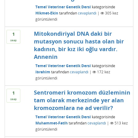
Temel Veteriner Genetik Dersi
kategorisinde
Hikmet-Ekin
tarafından
cevaplandı
|
305
kez
görüntülendi
Mitokondiriyal DNA daki bir
1
mutasyon sonucu hasta olan bir
cevap
kadının, bir kız iki oğlu vardır.
Annenin
Temel Veteriner Genetik Dersi
kategorisinde
ibrahim
tarafından
cevaplandı
|
172
kez
görüntülendi
Sentromeri kromozom düzleminin
1
tam olarak merkezinde yer alan
cevap
kromozomlara ne ad verilir?
Temel Veteriner Genetik Dersi
kategorisinde
Muhammet-Fatih
tarafından
cevaplandı
|
513
kez
görüntülendi