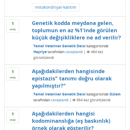
mitokondriyal-kalıtım
Genetik kodda meydana gelen,
1
toplumun en az %1'inde görülen
cevap
küçük değişikliklere ne ad verilir?
Temel Veteriner Genetik Dersi
kategorisinde
Hayriye
tarafından
cevaplandı
|
484
kez
görüntülendi
Aşağıdakilerden hangisinde
1
epistazis" tanımı doğru olarak
cevap
yapılmıştır?"
Temel Veteriner Genetik Dersi
kategorisinde
Ozlem
tarafından
cevaplandı
|
964
kez görüntülendi
Aşağıdakilerden hangisi
1
kodominanslığa (eş baskınlık)
cevap
örnek olarak gösterilir?