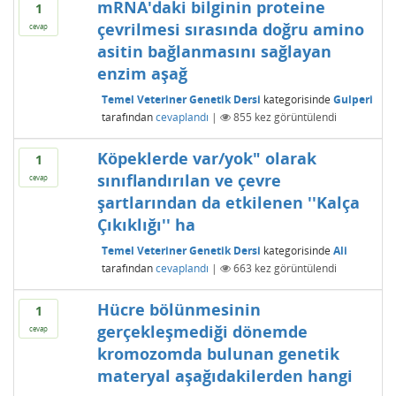
mRNA'daki bilginin proteine
1
çevrilmesi sırasında doğru amino
cevap
asitin bağlanmasını sağlayan
enzim aşağ
Temel Veteriner Genetik Dersi
kategorisinde
Gulperi
tarafından
cevaplandı
|
855
kez görüntülendi
Köpeklerde var/yok" olarak
1
sınıflandırılan ve çevre
cevap
şartlarından da etkilenen ''Kalça
Çıkıklığı'' ha
Temel Veteriner Genetik Dersi
kategorisinde
Ali
tarafından
cevaplandı
|
663
kez görüntülendi
Hücre bölünmesinin
1
gerçekleşmediği dönemde
cevap
kromozomda bulunan genetik
materyal aşağıdakilerden hangi