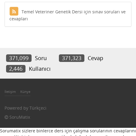
Temel Veteriner Genetik Dersi için sınav soruları ve
cevapları
371,099
Soru
371,323
Cevap
2,446
Kullanıcı
İletişim
Künye
Powered by
Türkçeci
SoruMatix
Sorumatix sizlere binlerce ders için çalışma sorularının cevaplarını