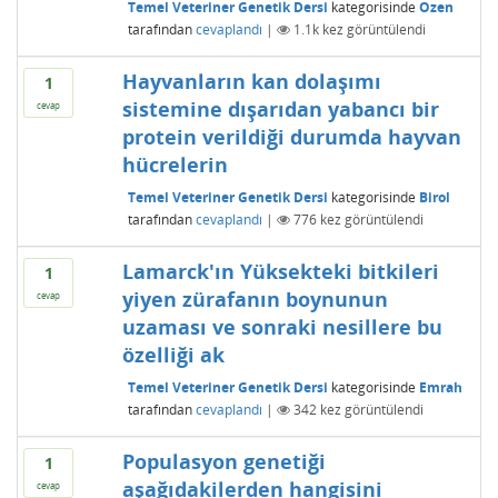
Temel Veteriner Genetik Dersi
kategorisinde
Ozen
tarafından
cevaplandı
|
1.1k
kez görüntülendi
Hayvanların kan dolaşımı
1
sistemine dışarıdan yabancı bir
cevap
protein verildiği durumda hayvan
hücrelerin
Temel Veteriner Genetik Dersi
kategorisinde
Birol
tarafından
cevaplandı
|
776
kez görüntülendi
Lamarck'ın Yüksekteki bitkileri
1
yiyen zürafanın boynunun
cevap
uzaması ve sonraki nesillere bu
özelliği ak
Temel Veteriner Genetik Dersi
kategorisinde
Emrah
tarafından
cevaplandı
|
342
kez görüntülendi
Populasyon genetiği
1
aşağıdakilerden hangisini
cevap