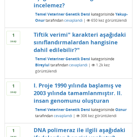
incelemez?
Temel Veteriner Genetik Dersi
kategorisinde
Yakup-
Onur
tarafından
cevaplandı
|
650
kez görüntülendi
Tiftik verimi" karakteri aşağıdaki
1
sınıflandırmalardan hangisine
cevap
dahil edilebilir?"
Temel Veteriner Genetik Dersi
kategorisinde
Bireylul
tarafından
cevaplandı
|
1.2k
kez
görüntülendi
I. Proje 1990 yılında başlamış ve
1
2003 yılında tamamlanmıştır. II.
cevap
insan genomunu oluşturan
Temel Veteriner Genetik Dersi
kategorisinde
Oznur
tarafından
cevaplandı
|
306
kez görüntülendi
DNA polimeraz ile ilgili aşağıdaki
1
cevap