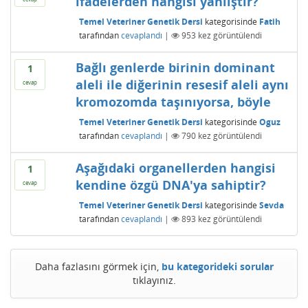
ifadelerden hangisi yanlıştır?
Temel Veteriner Genetik Dersi
kategorisinde
Fatih
tarafından
cevaplandı
|
953
kez görüntülendi
Bağlı genlerde birinin dominant
1
aleli ile diğerinin resesif aleli aynı
cevap
kromozomda taşınıyorsa, böyle
Temel Veteriner Genetik Dersi
kategorisinde
Oguz
tarafından
cevaplandı
|
790
kez görüntülendi
Aşağıdaki organellerden hangisi
1
kendine özgü DNA'ya sahiptir?
cevap
Temel Veteriner Genetik Dersi
kategorisinde
Sevda
tarafından
cevaplandı
|
893
kez görüntülendi
Daha fazlasını görmek için,
bu kategorideki sorular
tıklayınız.