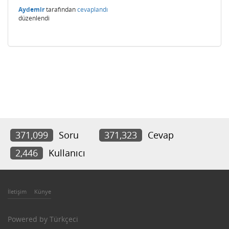
Aydemir
tarafından
cevaplandı
düzenlendi
371,099
Soru
371,323
Cevap
2,446
Kullanıcı
İletişim
Künye
Powered by
Türkçeci