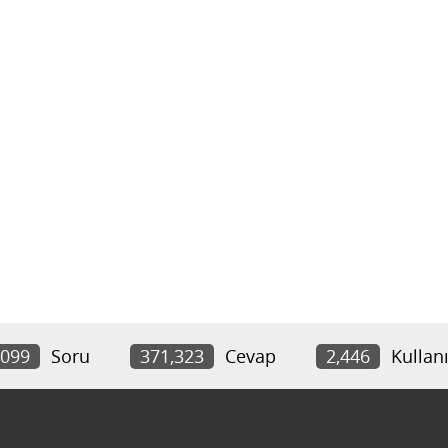
,099
Soru
371,323
Cevap
2,446
Kullanı