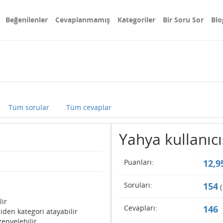
Beğenilenler
Cevaplanmamış
Kategoriler
Bir Soru Sor
Blo
Tüm sorular
Tüm cevaplar
Yahya kullanıcıs
Puanları:
12,9
Soruları:
154
(
lir
Cevapları:
146
iden kategori atayabilir
enyelebilir