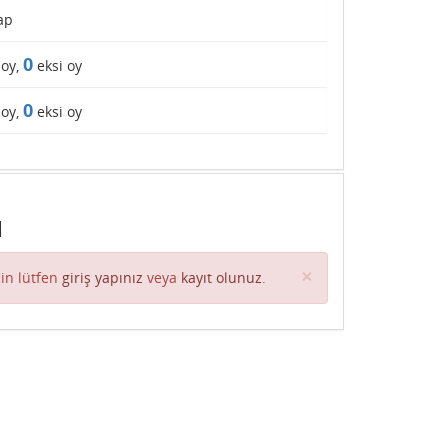
ap
0
 oy,
eksi oy
0
 oy,
eksi oy
ı
Close
×
in lütfen
giriş yapınız
veya
kayıt olunuz
.