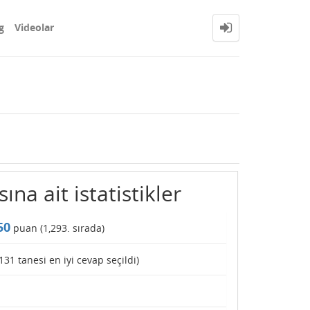
g
Videolar
ına ait istatistikler
50
puan (
1,293
. sırada)
131
tanesi en iyi cevap seçildi)