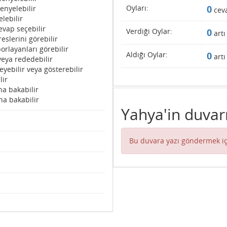
Oyları:
0
enyelebilir
cev
lebilir
evap seçebilir
Verdiği Oylar:
0
artı
eslerini görebilir
orlayanları görebilir
Aldığı Oylar:
0
artı
veya rededebilir
eyebilir veya gösterebilir
lir
na bakabilir
na bakabilir
Yahya'in duvar
Bu duvara yazı göndermek iç