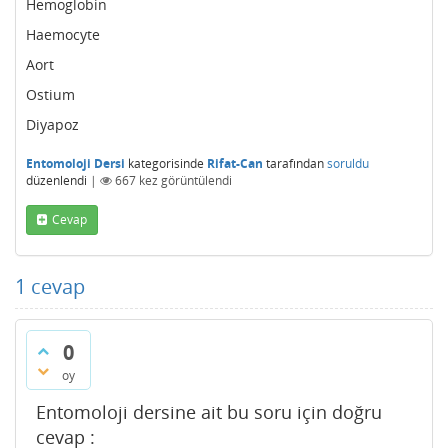
Hemoglobin
Haemocyte
Aort
Ostium
Diyapoz
Entomoloji Dersi
kategorisinde
Rifat-Can
tarafından
soruldu
düzenlendi
|
667
kez görüntülendi
Cevap
1
cevap
0
oy
Entomoloji dersine ait bu soru için doğru
cevap :