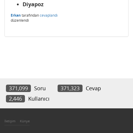
Diyapoz
Erkan
tarafından
cevaplandı
düzenlendi
371,099
Soru
371,323
Cevap
2,446
Kullanıcı
İletişim
Künye