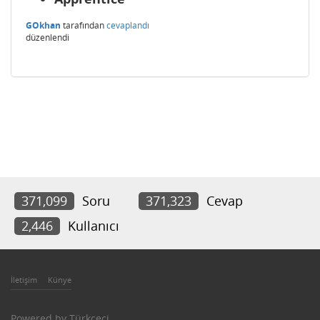
GOkhan
tarafından
cevaplandı
düzenlendi
371,099
Soru
371,323
Cevap
2,446
Kullanıcı
İletişim
Künye
Powered by
Türkçeci