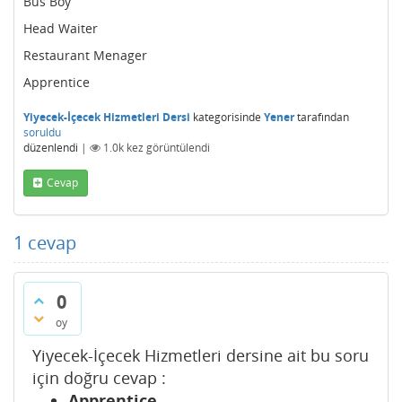
Bus Boy
Head Waiter
Restaurant Menager
Apprentice
Yiyecek-İçecek Hizmetleri Dersi
kategorisinde
Yener
tarafından
soruldu
düzenlendi
|
1.0k
kez görüntülendi
Cevap
1
cevap
0
oy
Yiyecek-İçecek Hizmetleri dersine ait bu soru
için doğru cevap :
Apprentice