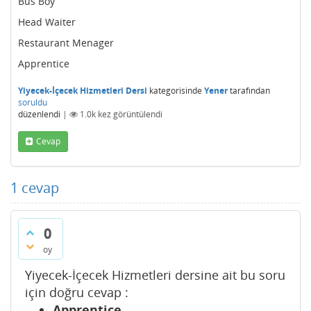
Bus Boy
Head Waiter
Restaurant Menager
Apprentice
Yiyecek-İçecek Hizmetleri Dersi
kategorisinde
Yener
tarafından
soruldu
düzenlendi
|
1.0k
kez görüntülendi
Cevap
1
cevap
0
oy
Yiyecek-İçecek Hizmetleri dersine ait bu soru
için doğru cevap :
Apprentice