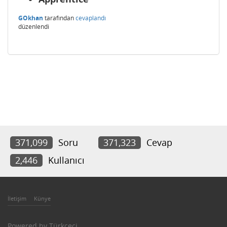
GOkhan
tarafından
cevaplandı
düzenlendi
371,099
Soru
371,323
Cevap
2,446
Kullanıcı
İletişim
Künye
Powered by
Türkçeci