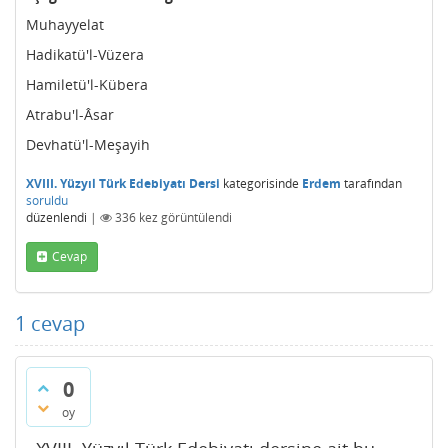
Muhayyelat
Hadikatü'l-Vüzera
Hamiletü'l-Kübera
Atrabu'l-Âsar
Devhatü'l-Meşayih
XVIII. Yüzyıl Türk Edebiyatı Dersi
kategorisinde
Erdem
tarafından
soruldu
düzenlendi
|
336
kez görüntülendi
Cevap
1
cevap
0
oy