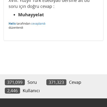
XVIII. Yüzyıl Türk Edebiyatı dersine ait bu
soru için doğru cevap :
Muhayyelat
Halis
tarafından
cevaplandı
düzenlendi
371,099
Soru
371,323
Cevap
2,446
Kullanıcı