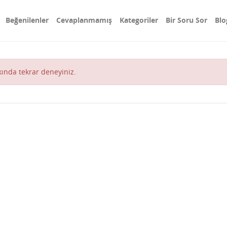
Beğenilenler
Cevaplanmamış
Kategoriler
Bir Soru Sor
Blo
akında tekrar deneyiniz.