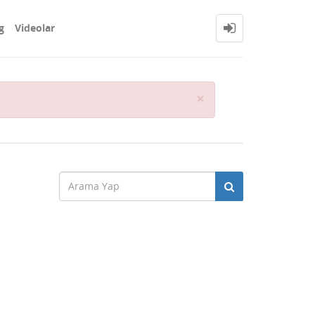
g
Videolar
Close
×