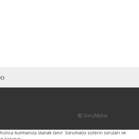
cı
SoruMatix
hızlıca bulmanıza olanak tanır. Sorumatix sizlerin soruları ve
n kazanın...