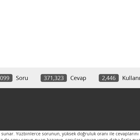
,099
Soru
371,323
Cevap
2,446
Kullanı
ı sunar. Yüzbinlerce sorunun, yüksek doğruluk oranı ile cevaplarını 
 Siz de soru sorun puan kazanın, sorulara cevap verin daha fazla pua