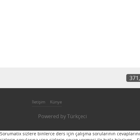
371
İletişim
Künye
Powered by
Türkçeci
Sorumatix sizlere binlerce ders için çalışma sorularının cevapların
sizlerin sorularına yine sizlerin cevap vermesi ile hızla büyüyor...