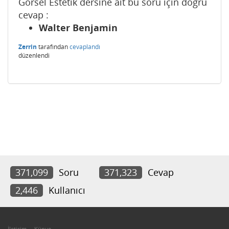
Görsel Estetik dersine ait bu soru için doğru
cevap :
Walter Benjamin
Zerrin
tarafından
cevaplandı
düzenlendi
371,099
Soru
371,323
Cevap
2,446
Kullanıcı
İletişim
Künye