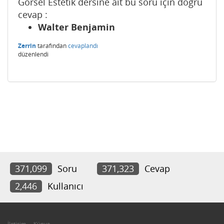
Görsel Estetik dersine ait bu soru için doğru
cevap :
Walter Benjamin
Zerrin
tarafından
cevaplandı
düzenlendi
371,099
Soru
371,323
Cevap
2,446
Kullanıcı
İletişim
Künye