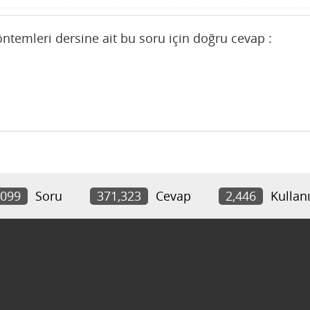
ntemleri dersine ait bu soru için doğru cevap :
,099
Soru
371,323
Cevap
2,446
Kullanı