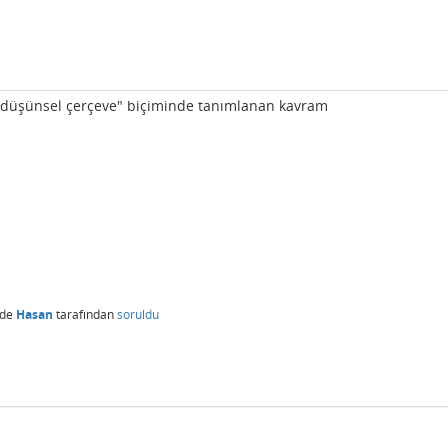
an düşünsel çerçeve" biçiminde tanımlanan kavram
nde
Hasan
tarafından
soruldu