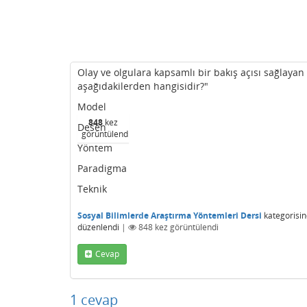
Olay ve olgulara kapsamlı bir bakış açısı sağlay
aşağıdakilerden hangisidir?"
Model
848
kez
Desen
görüntülendi
Yöntem
Paradigma
Teknik
Sosyal Bilimlerde Araştırma Yöntemleri Dersi
kategorisi
düzenlendi
|
848
kez görüntülendi
Cevap
1
cevap