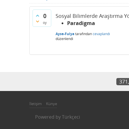
0
Sosyal Bilimlerde Araştırma Yö
Paradigma
oy
Ayse-Fulya
tarafından
cevaplandı
düzenlendi
371
İletişim
Künye
Powered by
Türkçeci