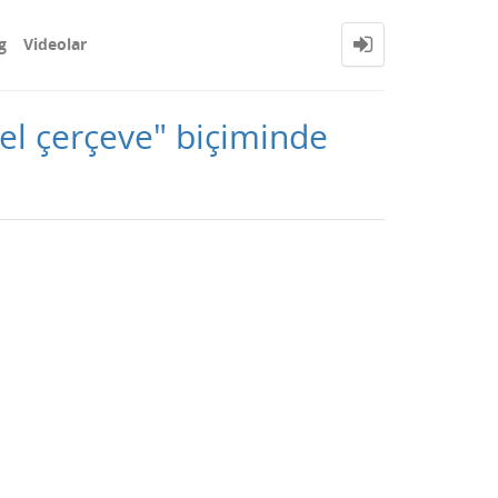
g
Videolar
sel çerçeve" biçiminde