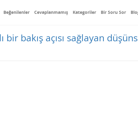
Beğenilenler
Cevaplanmamış
Kategoriler
Bir Soru Sor
Blo
ı bir bakış açısı sağlayan düşün