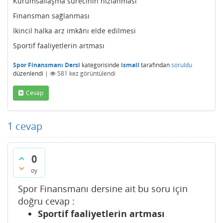
Kurumsallaşma sürecinin hızlanması
Finansman sağlanması
İkincil halka arz imkânı elde edilmesi
Sportif faaliyetlerin artması
Spor Finansmanı Dersi
kategorisinde
ismail
tarafından
soruldu
düzenlendi
|
581
kez görüntülendi
Cevap
1
cevap
0
oy
Spor Finansmanı dersine ait bu soru için
doğru cevap :
Sportif faaliyetlerin artması