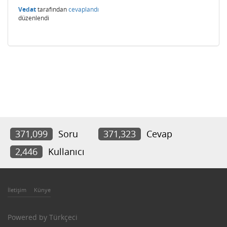
Vedat
tarafından
cevaplandı
düzenlendi
371,099
Soru
371,323
Cevap
2,446
Kullanıcı
İletişim
Künye
Powered by
Türkçeci