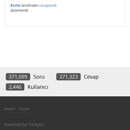
Evrim
tarafından
cevaplandı
düzenlendi
371,099
Soru
371,323
Cevap
2,446
Kullanıcı
İletişim
Künye
Powered by
Türkçeci