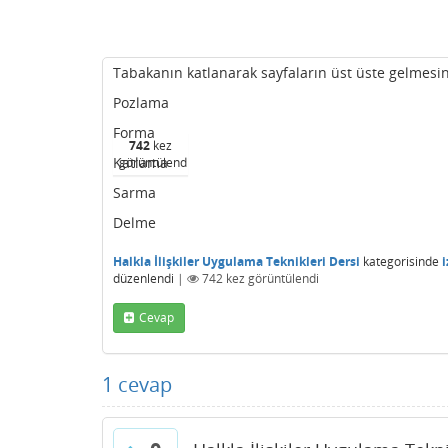
Tabakanın katlanarak sayfaların üst üste gelmesin
Pozlama
Forma
742
kez
Katlama
görüntülendi
Sarma
Delme
Halkla İlişkiler Uygulama Teknikleri Dersi
kategorisinde
i
düzenlendi
|
742
kez görüntülendi
Cevap
1
cevap