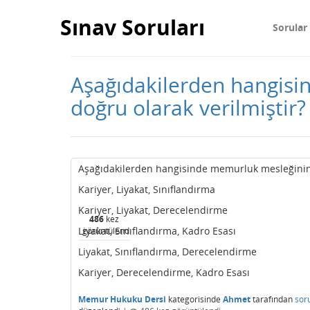
Sınav Soruları
Sorular
Aşağıdakilerden hangisi
doğru olarak verilmiştir?
Aşağıdakilerden hangisinde memurluk mesleğinin t
Kariyer, Liyakat, Sınıflandırma
Kariyer, Liyakat, Derecelendirme
486
kez
Liyakat, Sınıflandırma, Kadro Esası
görüntülendi
Liyakat, Sınıflandırma, Derecelendirme
Kariyer, Derecelendirme, Kadro Esası
Memur Hukuku Dersi
kategorisinde
Ahmet
tarafından
sor