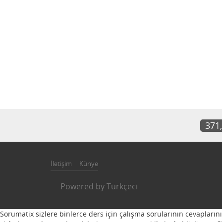
371
İletişim
Künye
Powered by
Türkçeci
Sorumatix sizlere binlerce ders için çalışma sorularının cevapların