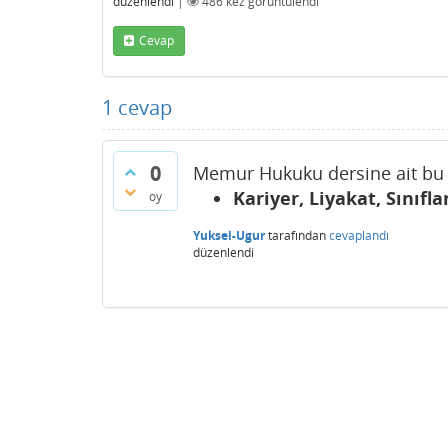
düzenlendi
|
486
kez görüntülendi
Cevap
1
cevap
0
Memur Hukuku dersine ait bu s
Kariyer, Liyakat, Sınıfl
oy
Yuksel-Ugur
tarafından
cevaplandı
düzenlendi