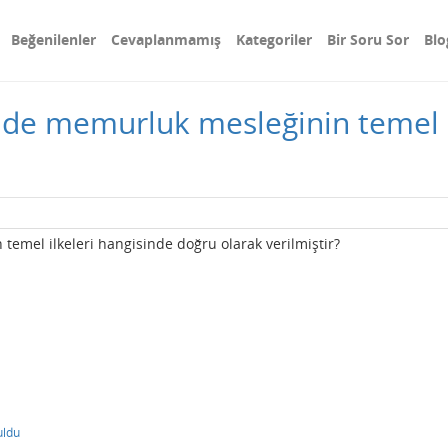
Beğenilenler
Cevaplanmamış
Kategoriler
Bir Soru Sor
Blo
nde memurluk mesleğinin temel i
emel ilkeleri hangisinde doğru olarak verilmiştir?
uldu