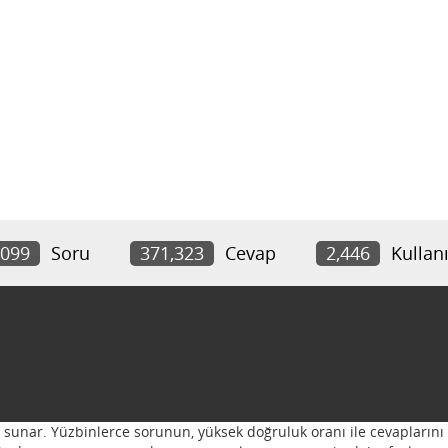
,099
Soru
371,323
Cevap
2,446
Kullanı
ı sunar. Yüzbinlerce sorunun, yüksek doğruluk oranı ile cevaplarını 