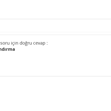
oru için doğru cevap :
andırma