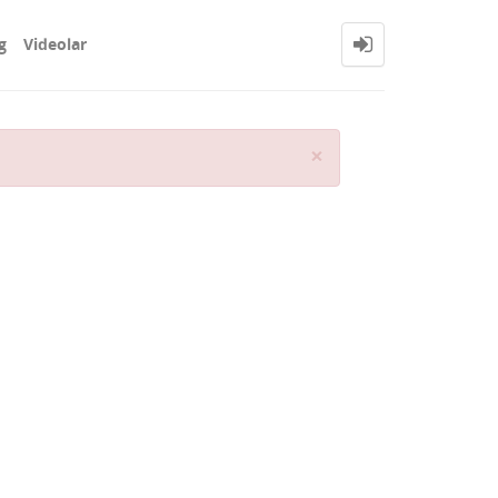
g
Videolar
Close
×