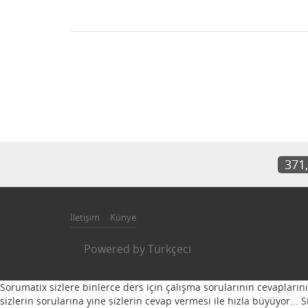
371
İletişim
Künye
Powered by
Türkçeci
Sorumatix sizlere binlerce ders için çalışma sorularının cevapların
sizlerin sorularına yine sizlerin cevap vermesi ile hızla büyüyor...