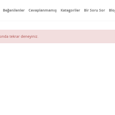
Beğenilenler
Cevaplanmamış
Kategoriler
Bir Soru Sor
Blo
akında tekrar deneyiniz.