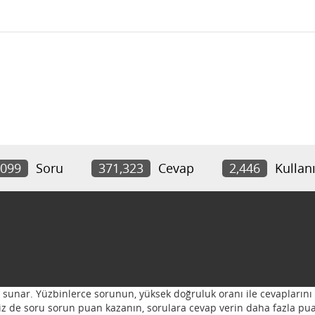
,099
Soru
371,323
Cevap
2,446
Kullanı
ı sunar. Yüzbinlerce sorunun, yüksek doğruluk oranı ile cevaplarını 
 Siz de soru sorun puan kazanın, sorulara cevap verin daha fazla pua