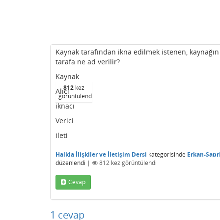
Kaynak tarafından ikna edilmek istenen, kaynağın
tarafa ne ad verilir?
Kaynak
812
kez
Alıcı
görüntülendi
iknacı
Verici
ileti
Halkla İlişkiler ve İletişim Dersi
kategorisinde
Erkan-Sabr
düzenlendi
|
812
kez görüntülendi
Cevap
1
cevap