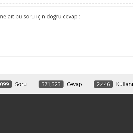
sine ait bu soru için doğru cevap :
,099
Soru
371,323
Cevap
2,446
Kullanı