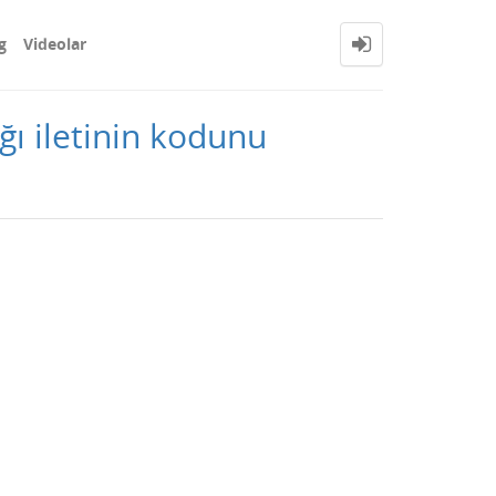
g
Videolar
ğı iletinin kodunu