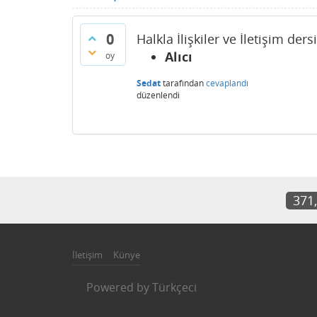
0
Halkla İlişkiler ve İletişim der
Alıcı
oy
Sedat
tarafından
cevaplandı
düzenlendi
371
İletişim
Künye
Powered by
Türkçeci