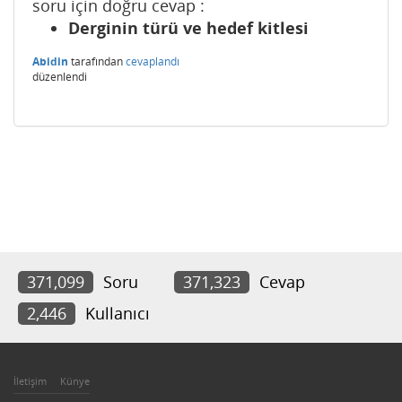
soru için doğru cevap :
Derginin türü ve hedef kitlesi
Abidin
tarafından
cevaplandı
düzenlendi
371,099
Soru
371,323
Cevap
2,446
Kullanıcı
İletişim
Künye