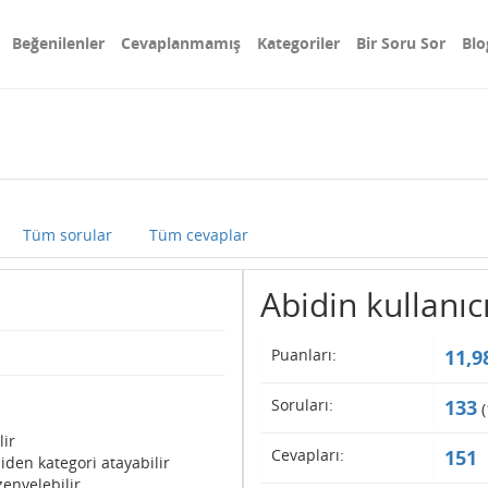
Beğenilenler
Cevaplanmamış
Kategoriler
Bir Soru Sor
Blo
Tüm sorular
Tüm cevaplar
Abidin kullanıcı
Puanları:
11,9
Soruları:
133
(
lir
Cevapları:
151
iden kategori atayabilir
enyelebilir