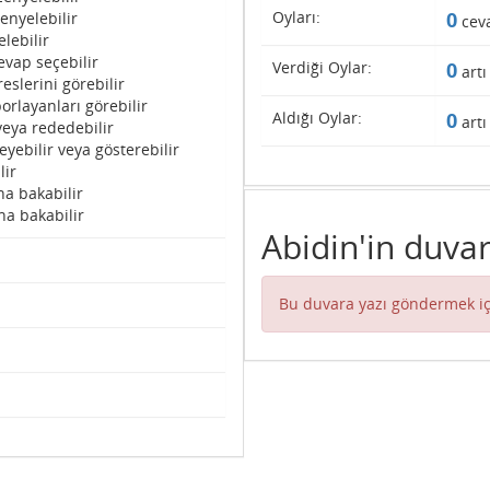
Oyları:
0
enyelebilir
cev
lebilir
evap seçebilir
Verdiği Oylar:
0
artı
eslerini görebilir
orlayanları görebilir
Aldığı Oylar:
0
artı
veya rededebilir
eyebilir veya gösterebilir
lir
na bakabilir
na bakabilir
Abidin'in duvar
Bu duvara yazı göndermek iç