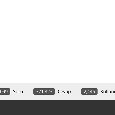
,099
Soru
371,323
Cevap
2,446
Kullanı