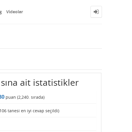
g
Videolar
sına ait istatistikler
80
puan (
2,240
. sırada)
106
tanesi en iyi cevap seçildi)