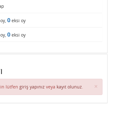
ap
0
 oy,
eksi oy
0
 oy,
eksi oy
ı
Close
×
in lütfen
giriş yapınız
veya
kayıt olunuz
.