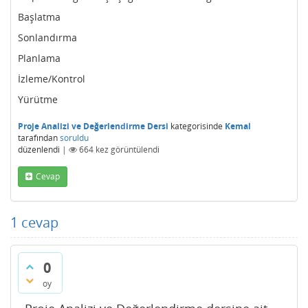
Başlatma
Sonlandırma
Planlama
İzleme/Kontrol
Yürütme
Proje Analizi ve Değerlendirme Dersi
kategorisinde
Kemal
tarafından
soruldu
düzenlendi
|
664
kez görüntülendi
Cevap
1
cevap
0
oy