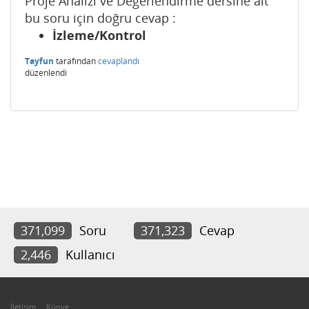
Proje Analizi ve Değerlendirme dersine ait
bu soru için doğru cevap :
İzleme/Kontrol
Tayfun
tarafından
cevaplandı
düzenlendi
371,099
Soru
371,323
Cevap
2,446
Kullanıcı
İletişim
Künye