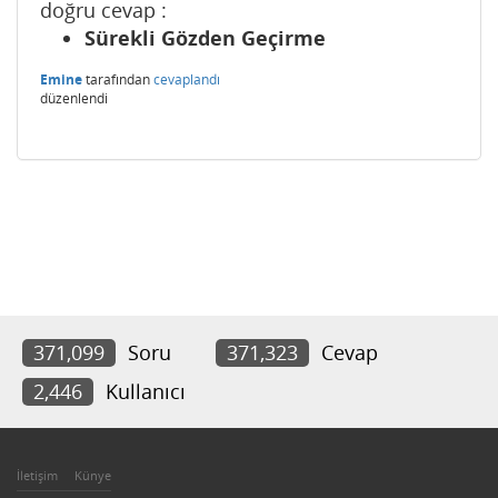
doğru cevap :
Sürekli Gözden Geçirme
Emine
tarafından
cevaplandı
düzenlendi
371,099
Soru
371,323
Cevap
2,446
Kullanıcı
İletişim
Künye