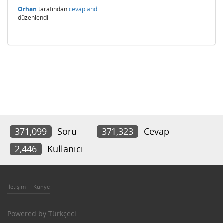
Orhan
tarafından
cevaplandı
düzenlendi
371,099
Soru
371,323
Cevap
2,446
Kullanıcı
İletişim
Künye
Powered by
Türkçeci