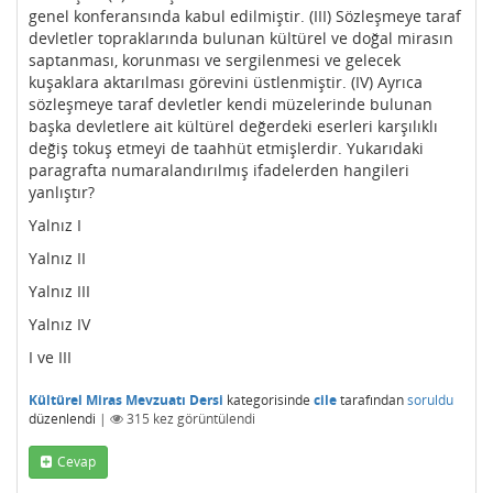
genel konferansında kabul edilmiştir. (III) Sözleşmeye taraf
devletler topraklarında bulunan kültürel ve doğal mirasın
saptanması, korunması ve sergilenmesi ve gelecek
kuşaklara aktarılması görevini üstlenmiştir. (IV) Ayrıca
sözleşmeye taraf devletler kendi müzelerinde bulunan
başka devletlere ait kültürel değerdeki eserleri karşılıklı
değiş tokuş etmeyi de taahhüt etmişlerdir. Yukarıdaki
paragrafta numaralandırılmış ifadelerden hangileri
yanlıştır?
Yalnız I
Yalnız II
Yalnız III
Yalnız IV
I ve III
Kültürel Miras Mevzuatı Dersi
kategorisinde
cile
tarafından
soruldu
düzenlendi
|
315
kez görüntülendi
Cevap