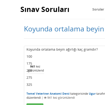
Sınav Soruları
Sorular
Koyunda ortalama beyin a
Koyunda ortalama beyin ağırlığı kaç gramdır?
100
175
941
kez
250
görüntülendi
275
325
Temel Veteriner Anatomi Dersi
kategorisinde
Ugur
tarafı
düzenlendi
|
941
kez görüntülendi