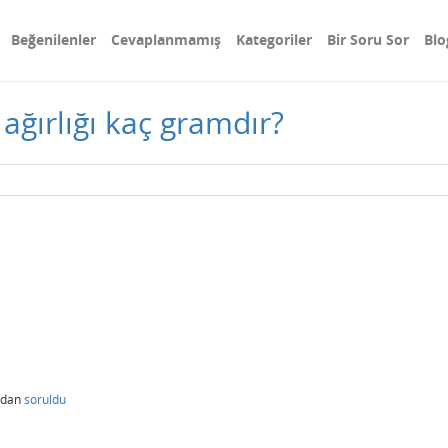
Beğenilenler
Cevaplanmamış
Kategoriler
Bir Soru Sor
Blo
ğırlığı kaç gramdır?
ndan
soruldu