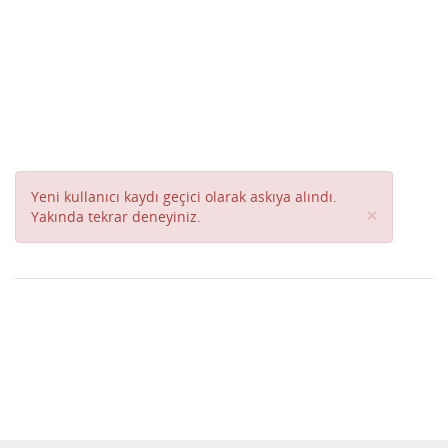
Yeni kullanıcı kaydı geçici olarak askıya alındı.
Close
×
Yakında tekrar deneyiniz.