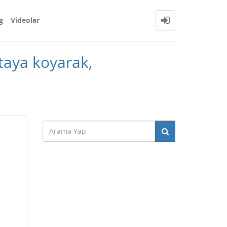
g
Videolar
rtaya koyarak,