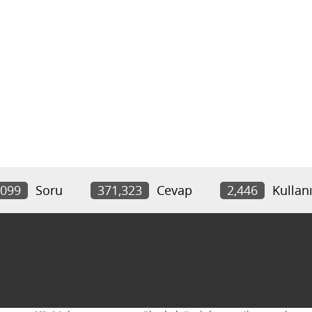
,099
Soru
371,323
Cevap
2,446
Kullanı