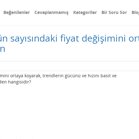
Beğenilenler
Cevaplanmamış
Kategoriler
Bir Soru Sor
Blo
gün sayısındaki fiyat değişimini o
ın
şimini ortaya koyarak, trendlerin gücünü ve hızını basit ve
rden hangisidir?