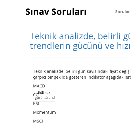
Sınav Soruları
Sorular
Teknik analizde, belirli 
trendlerin gücünü ve hız
Teknik analizde, belirli gün sayısındaki fiyat deği
çarpıcı bir şekilde gösteren indikatör aşağıdakile
MACD
643
kez
CCI
görüntülendi
RSI
Momentum
MSCI