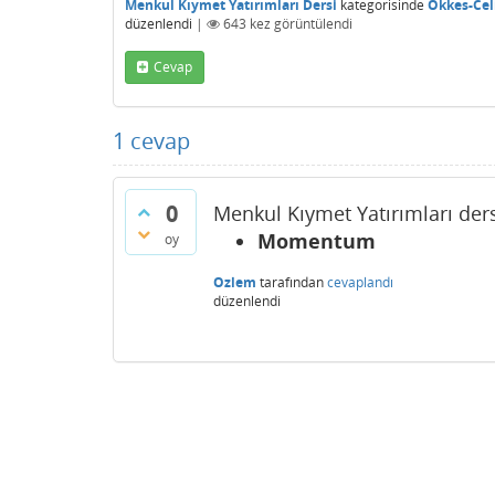
Menkul Kıymet Yatırımları Dersi
kategorisinde
Okkes-Cel
düzenlendi
|
643
kez görüntülendi
Cevap
1
cevap
0
Menkul Kıymet Yatırımları ders
Momentum
oy
Ozlem
tarafından
cevaplandı
düzenlendi