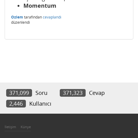
Momentum
Ozlem
tarafından
cevaplandı
düzenlendi
371,099
Soru
371,323
Cevap
2,446
Kullanıcı
İletişim
Künye