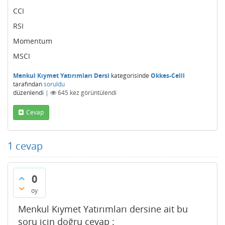
CCI
RSI
Momentum
MSCI
Menkul Kıymet Yatırımları Dersi
kategorisinde
Okkes-Celil
tarafından
soruldu
düzenlendi
|
645
kez görüntülendi
Cevap
1
cevap
0
oy
Menkul Kıymet Yatırımları dersine ait bu
soru için doğru cevap :