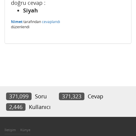
doğru cevap :
Siyah
Nimet
tarafından
cevaplandı
düzenlendi
371,099
Soru
371,323
Cevap
2,446
Kullanıcı
İletişim
Künye