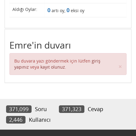
Aldığı Oylar:
0
0
artı oy,
eksi oy
Emre'in duvarı
Bu duvara yazı göndermek için lütfen
giriş
Clos
×
yapınız
veya
kayıt olunuz
.
371,099
Soru
371,323
Cevap
2,446
Kullanıcı