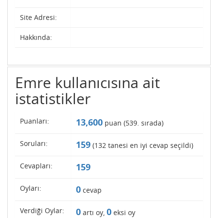
Site Adresi:
Hakkında:
Emre kullanıcısına ait
istatistikler
Puanları:
13,600
puan (
539
. sırada)
Soruları:
159
(
132
tanesi en iyi cevap seçildi)
Cevapları:
159
Oyları:
0
cevap
Verdiği Oylar:
0
0
artı oy,
eksi oy