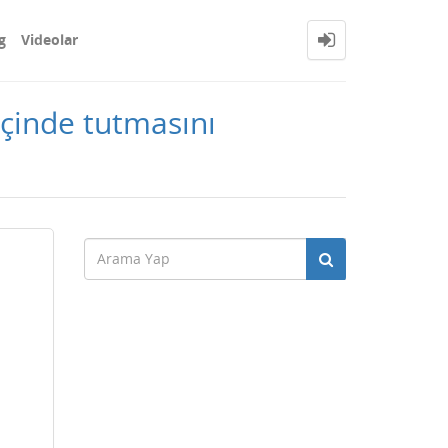
g
Videolar
içinde tutmasını