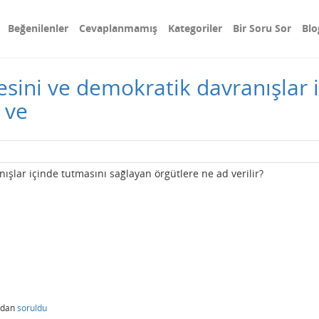
Beğenilenler
Cevaplanmamış
Kategoriler
Bir Soru Sor
Blo
esini ve demokratik davranışlar 
 ve
ışlar içinde tutmasını sağlayan örgütlere ne ad verilir?
ndan
soruldu