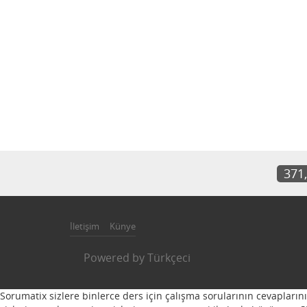
371
İletişim
Künye
Powered by
Türkçeci
Sorumatix sizlere binlerce ders için çalışma sorularının cevapların