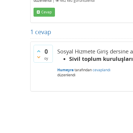
düzenlendi
|
462
kez görüntülendi
Cevap
1
cevap
0
Sosyal Hizmete Giriş dersine a
Sivil toplum kuruluşları
oy
Humeyra
tarafından
cevaplandı
düzenlendi