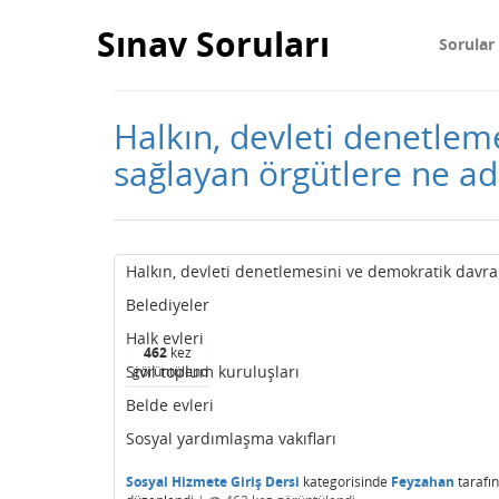
Sınav Soruları
Sorular
Halkın, devleti denetlem
sağlayan örgütlere ne ad
Halkın, devleti denetlemesini ve demokratik davran
Belediyeler
Halk evleri
462
kez
Sivil toplum kuruluşları
görüntülendi
Belde evleri
Sosyal yardımlaşma vakıfları
Sosyal Hizmete Giriş Dersi
kategorisinde
Feyzahan
tarafı