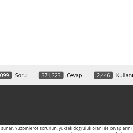
,099
Soru
371,323
Cevap
2,446
Kullanı
ı sunar. Yüzbinlerce sorunun, yüksek doğruluk oranı ile cevaplarını 