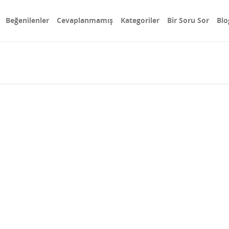
Beğenilenler
Cevaplanmamış
Kategoriler
Bir Soru Sor
Blo