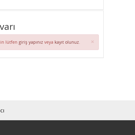
varı
Close
×
in lütfen
giriş yapınız
veya
kayıt olunuz
.
cı