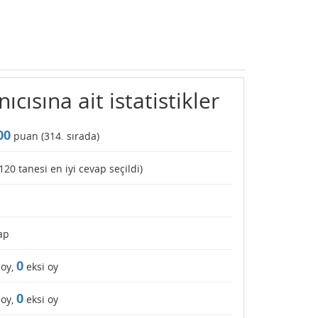
cısına ait istatistikler
00
puan (
314
. sırada)
120
tanesi en iyi cevap seçildi)
ap
0
 oy,
eksi oy
0
 oy,
eksi oy