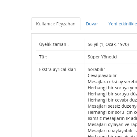
Kullanıcı: Feyzahan
Duvar
Yeni etkinlikle
Üyelik zamanı:
56 yıl (1, Ocak, 1970)
Tür:
Süper Yönetici
Ekstra ayrıcalıkları:
Sorabilir
Cevaplayabilir
Mesajlara eksi oy verebi
Herhangi bir soruya yen
Herhangi bir soruyu düz
Herhangi bir cevabı düz
Mesajları sessiz düzenye
Herhangi bir soru için c
Isimsiz mesajların IP adr
Mesajları oylayan ve rap
Mesajları onaylayabilir 
Herhangi bir mesajı gizl