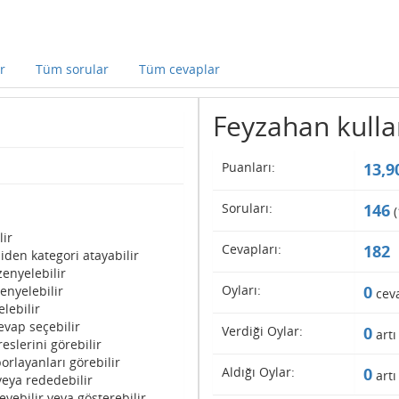
r
Tüm sorular
Tüm cevaplar
Feyzahan kullanı
Puanları:
13,9
Soruları:
146
(
lir
Cevapları:
182
iden kategori atayabilir
enyelebilir
Oyları:
0
enyelebilir
cev
lebilir
evap seçebilir
Verdiği Oylar:
0
artı
eslerini görebilir
orlayanları görebilir
Aldığı Oylar:
0
artı
veya rededebilir
eyebilir veya gösterebilir