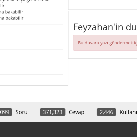
lir
na bakabilir
na bakabilir
Feyzahan'in du
Bu duvara yazı göndermek iç
,099
Soru
371,323
Cevap
2,446
Kullanı