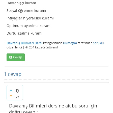
Davranışçı kuram
Sosyal öğrenme kuramı
İhtiyaçlar hiyerarşisi kuramı
Optimum uyarılma kuramı
Dürtü azalma kuramı
Davranış Bilimleri Dersi
kategorisinde
Humeyra
tarafından
soruldu
düzenlendi
|
254
kez görüntülendi
Cevap
1
cevap
0
oy
Davranış Bilimleri dersine ait bu soru için
doğru cevap :