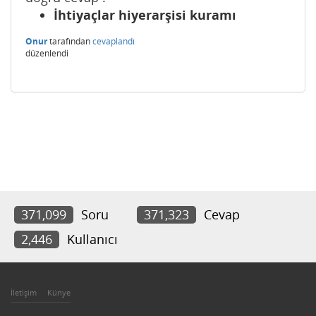
İhtiyaçlar hiyerarşisi kuramı
Onur
tarafından
cevaplandı
düzenlendi
371,099
Soru
371,323
Cevap
2,446
Kullanıcı
İletişim
Künye