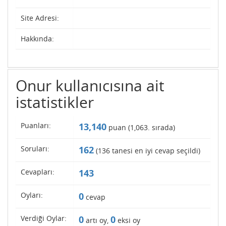
Site Adresi:
Hakkında:
Onur kullanıcısına ait
istatistikler
Puanları:
13,140
puan (
1,063
. sırada)
Soruları:
162
(
136
tanesi en iyi cevap seçildi)
Cevapları:
143
Oyları:
0
cevap
Verdiği Oylar:
0
0
artı oy,
eksi oy