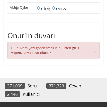
Aldığı Oylar:
0
0
artı oy,
eksi oy
Onur'in duvarı
Bu duvara yazı göndermek için lütfen
giriş
Clos
×
yapınız
veya
kayıt olunuz
.
371,099
Soru
371,323
Cevap
2,446
Kullanıcı