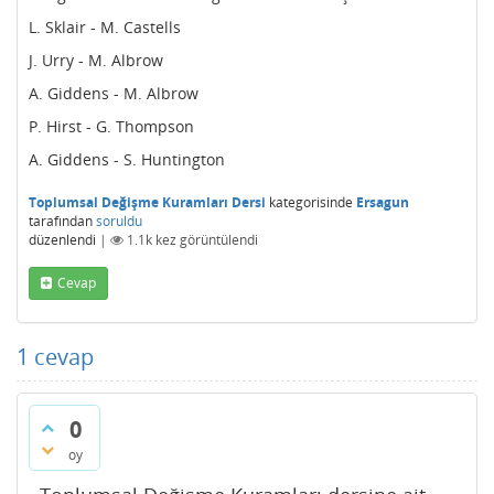
L. Sklair - M. Castells
J. Urry - M. Albrow
A. Giddens - M. Albrow
P. Hirst - G. Thompson
A. Giddens - S. Huntington
Toplumsal Değişme Kuramları Dersi
kategorisinde
Ersagun
tarafından
soruldu
düzenlendi
|
1.1k
kez görüntülendi
Cevap
1
cevap
0
oy