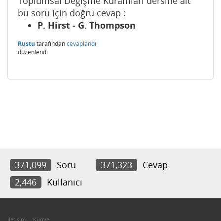
Toplumsal Değişme Kuramları dersine ait
bu soru için doğru cevap :
P. Hirst - G. Thompson
Rustu
tarafından
cevaplandı
düzenlendi
371,099
Soru
371,323
Cevap
2,446
Kullanıcı
İletişim
Künye