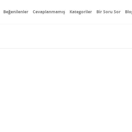
Beğenilenler
Cevaplanmamış
Kategoriler
Bir Soru Sor
Blo