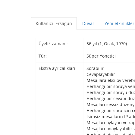
Kullanıcı: Ersagun
Duvar
Yeni etkinlikler
Üyelik zamanı:
56 yıl (1, Ocak, 1970)
Tür:
Süper Yönetici
Ekstra ayrıcalıkları:
Sorabilir
Cevaplayabilir
Mesajlara eksi oy verebi
Herhangi bir soruya yen
Herhangi bir soruyu düz
Herhangi bir cevabı düz
Mesajları sessiz düzenye
Herhangi bir soru için c
Isimsiz mesajların IP adr
Mesajları oylayan ve rap
Mesajları onaylayabilir 
Herhangi bir mesajı gizl