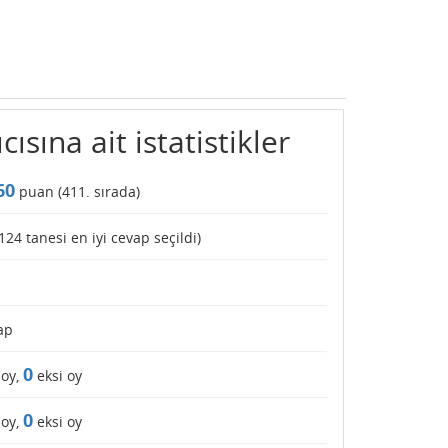
ısına ait istatistikler
60
puan (
411
. sırada)
124
tanesi en iyi cevap seçildi)
ap
0
 oy,
eksi oy
0
 oy,
eksi oy