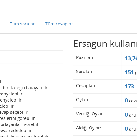
Tüm sorular
Tüm cevaplar
Ersagun kullanıc
Puanları:
13,7
Soruları:
151
(
lir
Cevapları:
173
iden kategori atayabilir
enyelebilir
Oyları:
0
enyelebilir
cev
lebilir
evap seçebilir
Verdiği Oylar:
0
artı
eslerini görebilir
orlayanları görebilir
Aldığı Oylar:
0
artı
veya rededebilir
eyebilir veya gösterebilir