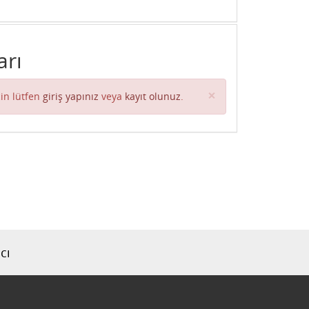
arı
Close
×
in lütfen
giriş yapınız
veya
kayıt olunuz
.
cı