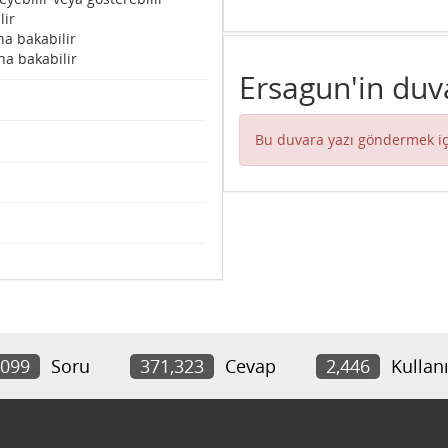
lir
na bakabilir
na bakabilir
Ersagun'in duv
Bu duvara yazı göndermek iç
,099
Soru
371,323
Cevap
2,446
Kullanı