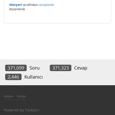
Mahperi
tarafından
cevaplandı
düzenlendi
371,099
Soru
371,323
Cevap
2,446
Kullanıcı
İletişim
Künye
Powered by
Türkçeci