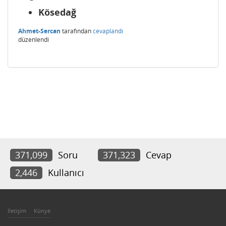
Kösedağ
Ahmet-Sercan
tarafından
cevaplandı
düzenlendi
371,099
Soru
371,323
Cevap
2,446
Kullanıcı
İletişim
Künye