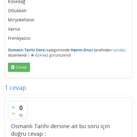
Kösedağ
Otlukbeli
Miryokefalon
Varna
Frenkyazısı
Osmanlı Tarihi Dersi
kategorisinde
Hasim-Onur
tarafından
soruldu
düzenlendi
|
624
kez görüntülendi
Cevap
1
cevap
0
oy
Osmanlı Tarihi dersine ait bu soru için
doğru cevap :