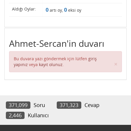
Aldığı Oylar:
0
0
artı oy,
eksi oy
Ahmet-Sercan'in duvarı
Bu duvara yazı göndermek için lütfen
giriş
Clos
×
yapınız
veya
kayıt olunuz
.
371,099
Soru
371,323
Cevap
2,446
Kullanıcı