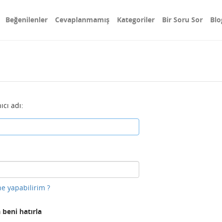
Beğenilenler
Cevaplanmamış
Kategoriler
Bir Soru Sor
Blo
ıcı adı:
e yapabilirim ?
 beni hatırla