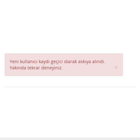
Yeni kullanıcı kaydı geçici olarak askıya alındı.
Close
×
Yakında tekrar deneyiniz.