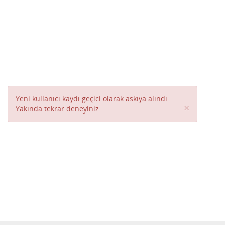
Yeni kullanıcı kaydı geçici olarak askıya alındı.
Close
×
Yakında tekrar deneyiniz.