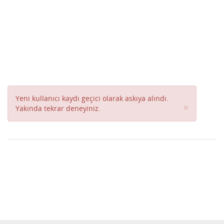
Yeni kullanıcı kaydı geçici olarak askıya alındı.
Close
×
Yakında tekrar deneyiniz.