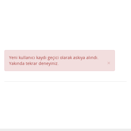
Yeni kullanıcı kaydı geçici olarak askıya alındı.
Close
×
Yakında tekrar deneyiniz.