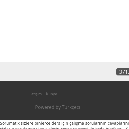
371
İletişim
Künye
Powered by
Türkçeci
Sorumatix sizlere binlerce ders için çalışma sorularının cevapların
sizlerin sorularına yine sizlerin cevap vermesi ile hızla büyüyor...