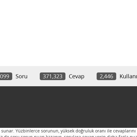
,099
Soru
371,323
Cevap
2,446
Kullanı
ı sunar. Yüzbinlerce sorunun, yüksek doğruluk oranı ile cevaplarını 
 Siz de soru sorun puan kazanın, sorulara cevap verin daha fazla pua