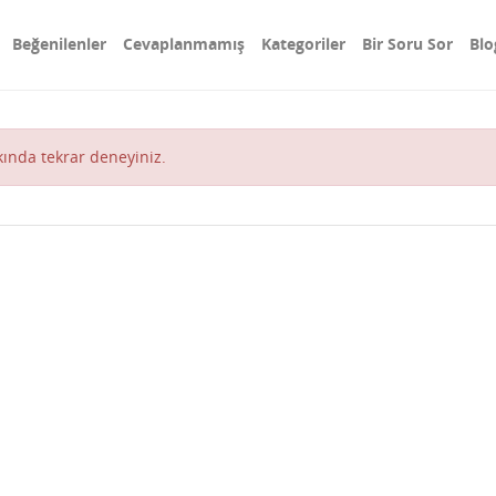
Beğenilenler
Cevaplanmamış
Kategoriler
Bir Soru Sor
Blo
akında tekrar deneyiniz.