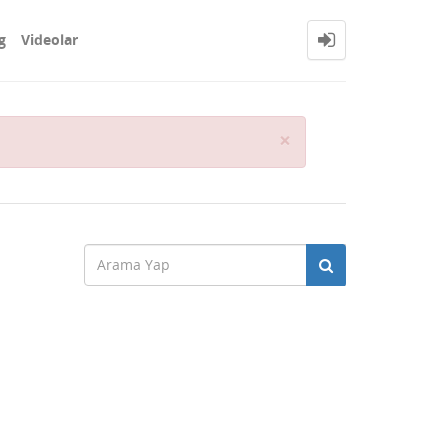
g
Videolar
Close
×