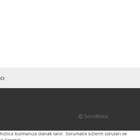
cı
SoruMatix
hızlıca bulmanıza olanak tanır. Sorumatix sizlerin soruları ve
n kazanın...