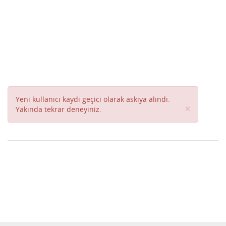
Yeni kullanıcı kaydı geçici olarak askıya alındı.
Close
×
Yakında tekrar deneyiniz.